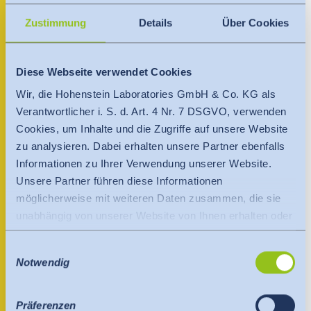
India
Über uns
spain@hohenstein.com
English
English
Zustimmung
Details
Über Cookies
Termine
Ansprechpartner
Việt Nam
Việt Nam
Aktuelles
Diese Webseite verwendet Cookies
Tiếng Việt
Tiếng Việt
Wir, die Hohenstein Laboratories GmbH & Co. KG als
Downloads
Verantwortlicher i. S. d. Art. 4 Nr. 7 DSGVO, verwenden
Indonesia
Indonesia
Cookies, um Inhalte und die Zugriffe auf unsere Website
Presse
bahasa Indonesia
bahasa Indonesia
zu analysieren. Dabei erhalten unsere Partner ebenfalls
Informationen zu Ihrer Verwendung unserer Website.
Kontakt
Unsere Partner führen diese Informationen
中国
möglicherweise mit weiteren Daten zusammen, die sie
Newsletter
unabhängig von unserer Website von Ihnen erhalten oder
gesammelt haben.
Einwilligungsauswahl
Es findet eine Datenübermittlung an ein Drittland oder
Notwendig
eine internationale Organisation statt. Berücksichtigt
hierbei wird der Angemessenheitsbeschluss der EU-
Kommission. Dieser besagt, dass es sich um ein
Präferenzen