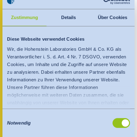
India
Über uns
+593 987896574
English
English
ecuador@hohenstein.com
Termine
Zustimmung
Details
Über Cookies
www.hohenstein.lat
Việt Nam
Việt Nam
Aktuelles
Tiếng Việt
Tiếng Việt
Ansprechpartner
Diese Webseite verwendet Cookies
Downloads
Wir, die Hohenstein Laboratories GmbH & Co. KG als
Indonesia
Indonesia
Verantwortlicher i. S. d. Art. 4 Nr. 7 DSGVO, verwenden
Presse
bahasa Indonesia
Cookies, um Inhalte und die Zugriffe auf unsere Website
bahasa Indonesia
zu analysieren. Dabei erhalten unsere Partner ebenfalls
Kontakt
Informationen zu Ihrer Verwendung unserer Website.
中国
Unsere Partner führen diese Informationen
Newsletter
möglicherweise mit weiteren Daten zusammen, die sie
unabhängig von unserer Website von Ihnen erhalten oder
gesammelt haben.
Einwilligungsauswahl
Es findet eine Datenübermittlung an ein Drittland oder
Notwendig
eine internationale Organisation statt. Berücksichtigt
hierbei wird der Angemessenheitsbeschluss der EU-