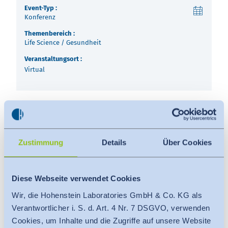
Über uns
Việt Nam
Event-Typ :
Konferenz
Termine
Themenbereich :
Indonesia
Life Science / Gesundheit
Aktuelles
Veranstaltungsort :
Virtual
中国
Downloads
Presse
Join us at the next IFAI Virtual Market Showcase! The featured
Kontakt
topic is
Medical Textiles
where you’ll see the latest materials
Zustimmung
Details
Über Cookies
and manufacturing solutions for medical products.
Newsletter
Date
:
December 9th, 2021
Diese Webseite verwendet Cookies
Time
:
01:00 - 04:00 pm (EST, USA)
Wir, die Hohenstein Laboratories GmbH & Co. KG als
Verantwortlicher i. S. d. Art. 4 Nr. 7 DSGVO, verwenden
Cookies, um Inhalte und die Zugriffe auf unsere Website