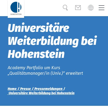
Suche
Kontakt
Global
Global
Universitäre
Deutsch
Kompetenz
Deutsch
Weiterbildung bei
Türkiye
Vertrauen
Hohenstein
Wissen
Americas
OEKO-TEX®
Academy Portfolio um Kurs
Bangladesh
„Qualitätsmanager/in (Univ.)“ erweitert
Lösungen
India
Home
Presse
Pressemeldungen
Karriere
Universitäre Weiterbildung bei Hohenstein
Việt Nam