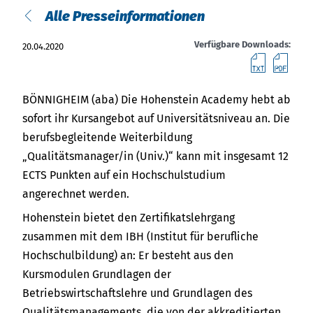
Über uns
Alle Presseinformationen
Termine
Indonesia
Verfügbare Downloads:
20.04.2020
Text
PD
Aktuelles
中国
BÖNNIGHEIM (aba) Die Hohenstein Academy hebt ab
Downloads
sofort ihr Kursangebot auf Universitätsniveau an. Die
berufsbegleitende Weiterbildung
Presse
„Qualitätsmanager/in (Univ.)“ kann mit insgesamt 12
Kontakt
ECTS Punkten auf ein Hochschulstudium
angerechnet werden.
Newsletter
Hohenstein bietet den Zertifikatslehrgang
zusammen mit dem IBH (Institut für berufliche
Hochschulbildung) an: Er besteht aus den
Kursmodulen Grundlagen der
Betriebswirtschaftslehre und Grundlagen des
Qualitätsmanagements, die von der akkreditierten