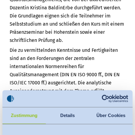
Dozentin Kristina BaldinErbe durchgeführt werden.
Die Grundlagen eignen sich die Teilnehmer im
Selbststudium an und schließen den Kurs mit einem
Präsenzseminar bei Hohenstein sowie einer
schriftlichen Prüfung ab.
Die zu vermittelnden Kenntnisse und Fertigkeiten
sind an den Forderungen der zentralen
internationalen Normenreihen für
Qualitätsmanagement (DIN EN ISO 9000 ff., DIN EN
ISO/IEC 17000 ff.) ausgerichtet. Die analytische
Auseinandersetzung mit dem Thema erfüllt
außerdem die Anforderungen des Leitfadens zur
Zertifizierung von QM-Fachpersonal mit Blick auf die
Qualifikationsstufen eines QM-Beauftragten (QB)
Zustimmung
Details
Über Cookies
sowie eines Qualitätsmanagers (QM).
Die Anmeldung zum Kurs erfolgt direkt über die