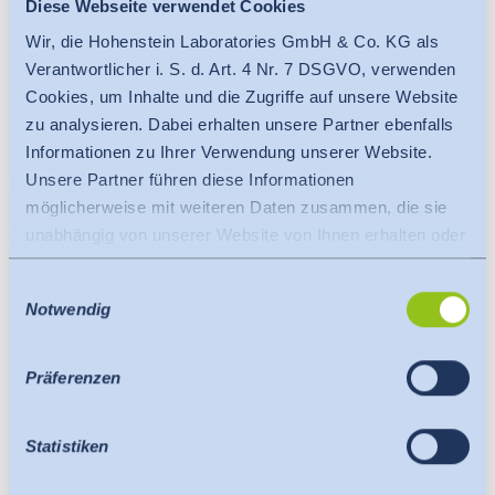
Diese Webseite verwendet Cookies
Hohenstein Academy.
Wir, die Hohenstein Laboratories GmbH & Co. KG als
Weitere Details können Sie der Kursbeschreibung
Verantwortlicher i. S. d. Art. 4 Nr. 7 DSGVO, verwenden
entnehmen:
Cookies, um Inhalte und die Zugriffe auf unsere Website
zu analysieren. Dabei erhalten unsere Partner ebenfalls
Modul 1 | Grundlagen der Betriebswirtschaftslehre
Informationen zu Ihrer Verwendung unserer Website.
Modul 2 | Grundlagen des Qualitätsmanagements
Unsere Partner führen diese Informationen
möglicherweise mit weiteren Daten zusammen, die sie
Pressebilder
unabhängig von unserer Website von Ihnen erhalten oder
gesammelt haben.
Einwilligungsauswahl
Es findet eine Datenübermittlung an ein Drittland oder
Notwendig
eine internationale Organisation statt. Berücksichtigt
hierbei wird der Angemessenheitsbeschluss der EU-
Kommission. Dieser besagt, dass es sich um ein
Präferenzen
sicheres Drittland oder eine sichere internationale
Organisation handelt, die ein angemessenes
Statistiken
Schutzniveau bietet.
Für Datenübermittlung in die USA gilt: Seit Juli 2023