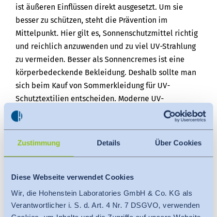
ist äußeren Einflüssen direkt ausgesetzt. Um sie
besser zu schützen, steht die Prävention im
Mittelpunkt. Hier gilt es, Sonnenschutzmittel richtig
und reichlich anzuwenden und zu viel UV-Strahlung
zu vermeiden. Besser als Sonnencremes ist eine
körperbedeckende Bekleidung. Deshalb sollte man
sich beim Kauf von Sommerkleidung für UV-
Schutztextilien entscheiden. Moderne UV-
Schutztextilien bieten einen hohen UV-Schutzfaktor
(UPF) von bis zu 80. Hierbei sollte man jedoch darauf
achten, nach welchen Prüfstandards das Textil
Zustimmung
Details
Über Cookies
getestet wurde. Etabliert hat sich der UV STANDARD
801. Er bietet eine effektive Prävention, da die
Textilien u. a. auch in nassem, gedehntem und
Diese Webseite verwendet Cookies
gebrauchtem Zustand getestet werden. Mit diesem
Wir, die Hohenstein Laboratories GmbH & Co. KG als
Testverfahren wird der UV-Schutzfaktor (Ultraviolet
Verantwortlicher i. S. d. Art. 4 Nr. 7 DSGVO, verwenden
Protection Factor = UPF) eines Textils im worst-case-