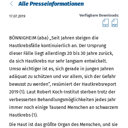
Über uns
English
Alle Presseinformationen
Termine
Verfügbare Downloads:
17.07.2019
Việt Nam
Text
PD
Aktuelles
Indonesia
BÖNNIGHEIM (aba) „Seit Jahren steigen die
Downloads
Hautkrebsfälle kontinuierlich an. Der Ursprung
dieser Fälle liegt allerdings 20 bis 30 Jahre zurück,
中国
Presse
da sich Hautkrebs nur sehr langsam entwickelt.
Umso wichtiger ist es, sich gerade in jungen Jahren
Kontakt
adäquat zu schützen und vor allem, sich der Gefahr
bewusst zu werden“, resümiert der Hautkrebsreport
Newsletter
2019 (1). Laut Robert Koch-Institut sterben trotz der
verbesserten Behandlungsmöglichkeiten jedes Jahr
immer noch einige Tausend Menschen an schwarzem
Hautkrebs (1).
Die Haut ist das größte Organ des Menschen, und sie