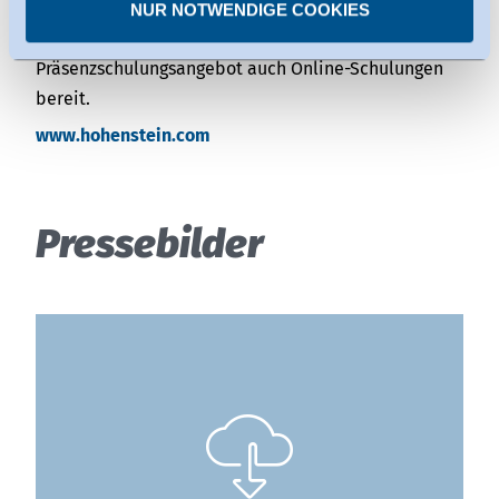
Lederwaren. Im Bereich Aus- und Weiterbildung
NUR NOTWENDIGE COOKIES
einzelnen Diensten.
stellt die Hohenstein Academy neben einem
Sie können erteilte Einwilligungen jederzeit
widerrufen.
Präsenzschulungsangebot auch Online-Schulungen
bereit.
www.hohenstein.com
Pressebilder