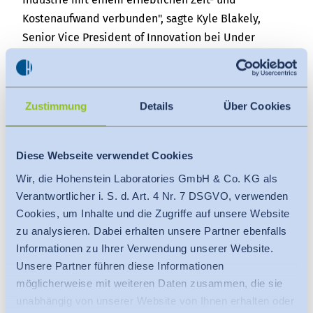
Kostenaufwand verbunden", sagte Kyle Blakely,
Senior Vice President of Innovation bei Under
Armour. "Wir bei Under Armour sind der Meinung,
dass ein frühzeitiges Eingreifen zur Verringerung der
Faserablösung von entscheidender Bedeutung ist,
Zustimmung
Details
Über Cookies
weshalb unsere Testmethode speziell darauf
ausgerichtet ist, diese Zeit- und Kostenbarrieren zu
beseitigen.“
Diese Webseite verwendet Cookies
Eine Videoanleitung der Hohenstein Academy
Wir, die Hohenstein Laboratories GmbH & Co. KG als
erklärt leicht verständlich, wie Firmen das Kit
Verantwortlicher i. S. d. Art. 4 Nr. 7 DSGVO, verwenden
einsetzen können. Das Video führt Schritt für Schritt
Cookies, um Inhalte und die Zugriffe auf unsere Website
durch den Prozess und stellt so sicher, dass alles
zu analysieren. Dabei erhalten unsere Partner ebenfalls
Informationen zu Ihrer Verwendung unserer Website.
fehlerfrei durchgeführt wird.
Unsere Partner führen diese Informationen
Über Hohenstein
möglicherweise mit weiteren Daten zusammen, die sie
Hohenstein ist ein Familienunternehmen mit mehr
unabhängig von unserer Website von Ihnen erhalten oder
als 80 Jahren Erfahrung in den Bereichen Prüfen,