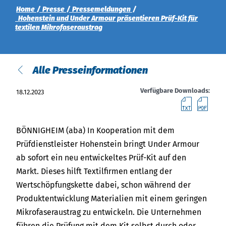
India
Über uns
Home
Presse
Pressemeldungen
English
English
Hohenstein und Under Armour präsentieren Prüf-Kit für
Termine
textilen Mikrofaseraustrag
Việt Nam
Aktuelles
Alle Presseinformationen
Downloads
Indonesia
Verfügbare Downloads:
18.12.2023
Presse
Text
PD
中国
Kontakt
BÖNNIGHEIM (aba) In Kooperation mit dem
Prüfdienstleister Hohenstein bringt Under Armour
Newsletter
ab sofort ein neu entwickeltes Prüf-Kit auf den
Markt. Dieses hilft Textilfirmen entlang der
Wertschöpfungskette dabei, schon während der
Produktentwicklung Materialien mit einem geringen
Mikrofaseraustrag zu entwickeln. Die Unternehmen
führen die Prüfung mit dem Kit selbst durch oder