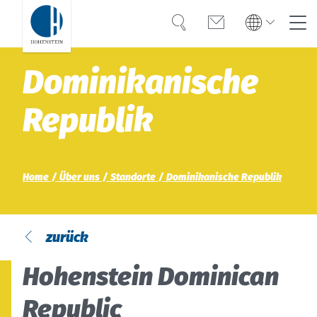
Suche
Kontakt
Global
Global
Dominikanische
English
Deutsch
Kompetenz
English
Deutsch
Republik
Türkiye
Vertrauen
Türkiye
Türkçe
Türkçe
Wissen
Home
Über uns
Standorte
Dominikanische Republik
Americas
Americas
OEKO-TEX®
English
Español
English
Español
Lösungen
zurück
Bangladesh
Bangladesh
Hohenstein Dominican
Karriere
English
English
Republic
India