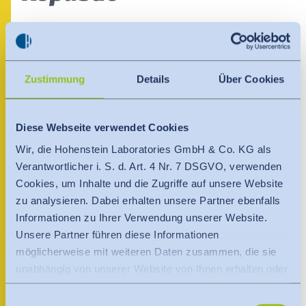
India
Über uns
English
English
Termine
Avenida anacaona 121 Juan Antonio XIII
Santo Domingo Distrito
Việt Nam
Việt Nam
Dominikanische Republik
Aktuelles
Zustimmung
Details
Über Cookies
Tiếng Việt
Tiếng Việt
+1 8494722658
Downloads
dom.rep@hohenstein.com
Indonesia
Indonesia
www.hohenstein.lat
Diese Webseite verwendet Cookies
Presse
bahasa Indonesia
bahasa Indonesia
Wir, die Hohenstein Laboratories GmbH & Co. KG als
Verantwortlicher i. S. d. Art. 4 Nr. 7 DSGVO, verwenden
Ansprechpartner
Kontakt
中国
Cookies, um Inhalte und die Zugriffe auf unsere Website
zu analysieren. Dabei erhalten unsere Partner ebenfalls
Newsletter
Informationen zu Ihrer Verwendung unserer Website.
Unsere Partner führen diese Informationen
möglicherweise mit weiteren Daten zusammen, die sie
unabhängig von unserer Website von Ihnen erhalten oder
gesammelt haben.
Einwilligungsauswahl
Es findet eine Datenübermittlung an ein Drittland oder