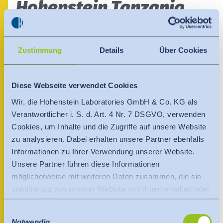
India
Über uns
Hohenstein Tanzania
English
English
Termine
NAZARETH V61-261-1
Việt Nam
Việt Nam
Njombe Njombe
Aktuelles
Zustimmung
Details
Über Cookies
Tansania, Vereinigte Republik
Tiếng Việt
Tiếng Việt
Downloads
+255 787 63 74 12
Indonesia
Diese Webseite verwendet Cookies
Indonesia
Presse
Wir, die Hohenstein Laboratories GmbH & Co. KG als
bahasa Indonesia
bahasa Indonesia
Ansprechpartner
Verantwortlicher i. S. d. Art. 4 Nr. 7 DSGVO, verwenden
Kontakt
Cookies, um Inhalte und die Zugriffe auf unsere Website
中国
zu analysieren. Dabei erhalten unsere Partner ebenfalls
Newsletter
Informationen zu Ihrer Verwendung unserer Website.
Unsere Partner führen diese Informationen
möglicherweise mit weiteren Daten zusammen, die sie
unabhängig von unserer Website von Ihnen erhalten oder
gesammelt haben.
Einwilligungsauswahl
Es findet eine Datenübermittlung an ein Drittland oder
Notwendig