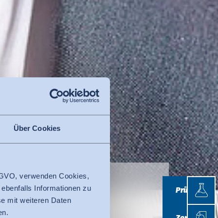
Über Cookies
 DSGVO, verwenden Cookies,
Prüfen
 ebenfalls Informationen zu
Prüfen
e by
e mit weiteren Daten
Zertifi
en.
Zertifizieren