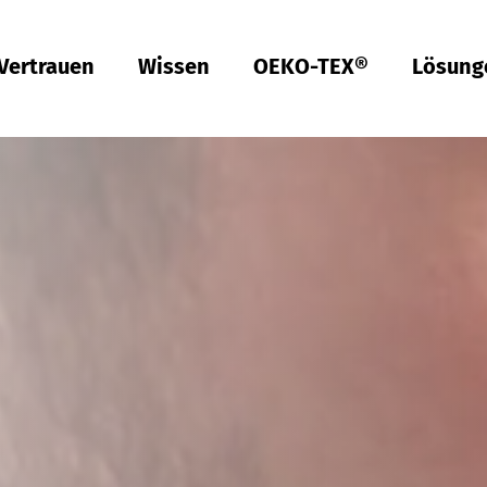
Vertrauen
Wissen
OEKO-TEX®
Lösung
Americas
ish
Deutsch
Englis
Türkiye
ish
Deutsch
Qualität & Konformität
Nachhaltigkeit
Performance
Berufsbekleidung
Gesundheit
Passform
Textilpflege
Prüfung von Hardlines
Hohenstein Qualitätslabels
OEKO-TEX®
UV STANDARD 801
RAL Systempartner
Hohenstein Academy
Forschung
Input-Kontrolle
Prozess-Kontrolle
Output-Kontrolle
Lieferketten-Management
Nachhaltige Beschaffung
Modulares System
MyOEKO-TEX®
OEKO-TEX®
Tools & Guides
Anträge & Standards
Neuregelungen
EmpCo-Konformität
Beschwerden
Climate Pledge Friendly Programm bei Amazon
Bettwaren für Allergiker
Forschung für ein fleckenfreies Deo
Wissenstransfer für PSA
Technische Leistungsbeschreibungen für
Probandenversuche
Hohenstein als Arbeitgeber
Stellenangebote
Ausbildung
Studium
Praktikum
Testpersonen
Labelling Guide
India
ish
Englis
Bangladesh
ish
Español
Englis
Berufsbekleidung
Physikalische und chemische Prüfungen
Che­mi­ka­lien-Ma­nage­ment
Komfort
Persönliche Schutzausrüstung
Prüfung von Medizinprodukten
Konfektionsgrößen
Gewerbliche Wäscherei
Hohenstein Qualitätslabel für Hardlines
Von A-Z
Öffentliche Forschung
OEKO-TEX® ORGANIC COTTON
OEKO-TEX® STeP
OEKO-TEX® STANDARD 100
OEKO-TEX® RESPONSIBLE BUSINESS
Chemielaborant (m/w/d)
Studententätigkeit (m/w/d)
Textilkennzeichnung & Faserzusammensetzung
Fair­e Ar­beits­be­din­gun­gen
Kompressionstextilien
Arbeitsbekleidung
Schadstoffe
Schnitt-Service
Textilpflege im Haushalt
Vertrauen schaffen
Forschungsprojekte
OEKO-TEX® ECO PASSPORT
OEKO-TEX® MADE IN GREEN
Textillaborant (m/w/d)
Duales Studium Bachelor of Arts (m/w/d): BWL-
Việt Nam
ish
Handel Fashion Management
RSL-Prüfung
Öko­lo­gi­sche Aus­wir­kun­gen
Geruchsmanagement
Ballistischer Schutz
Medizinische Kompressionstextilien
Passform-Prüfung
Partnernetzwerke
OEKO-TEX® LEATHER STANDARD
Fachinformatiker für Systemintegration (m/w/d)
中国
MRSL-Prüfung
Ab­was­ser­a­na­ly­se
UV-Schutzwirkung
UV-Schutz
Fortbildung
OEKO-TEX® ORGANIC COTTON
Fachinformatiker für Anwendungsentwicklung
PFAS-Prüfung
Bio­lo­gi­sche Ab­bau­bar­keit
Biozide
Angewandte Hygiene
Services für Kinderbekleidung
Prüfung von Lederprodukten
GMO-Prü­fung von Baum­wol­le
Vergleichende Warentests
Biologische Sicherheit
Digital Fitting Lab
Schuhprüfung
Mi­kro­plas­tik­a­na­ly­se
Waschmittel-Tests
Wiederverwendbare Periodenunterwäsche