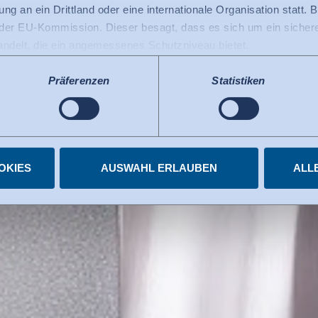
ng an ein Drittland oder eine internationale Organisation statt. B
in
r EU-Kommission. Dieser besagt, dass es sich um ein sicheres
handelt, die ein angemessenes Schutzniveau bietet.
 USA gilt: Seit Juli 2023 existiert ein Angemessenheitsbeschlu
 die USA als ein Drittland mit einem der EU vergleichbaren Da
Präferenzen
Statistiken
e Kundenbindung durch
s kann nunmehr als Grundlage für Datenübermittlungen an zerti
tzten US-Dienste haben die Zertifizierung im Rahmen des Data 
enkonformität und -harmonie.
elnen Diensten.
igungen jederzeit widerrufen.
OKIES
AUSWAHL ERLAUBEN
ALL