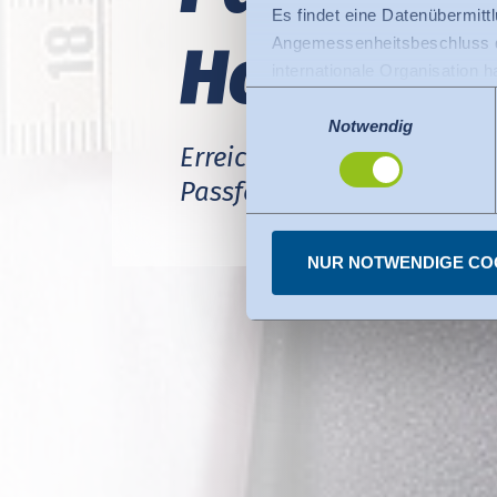
Es findet eine Datenübermittlu
Hohen­ste
Angemessenheitsbeschluss de
internationale Organisation 
Für Datenübermittlung in die
Einwilligungsauswahl
Privacy Framework), welches
Notwendig
Erreichen Sie eine höher
Der Angemessenheitsbeschlus
den USA dienen. Die eingese
Passformsicherheit, Größ
dazu finden Sie bei den einz
Sie können erteilte Einwill
NUR NOTWENDIGE CO