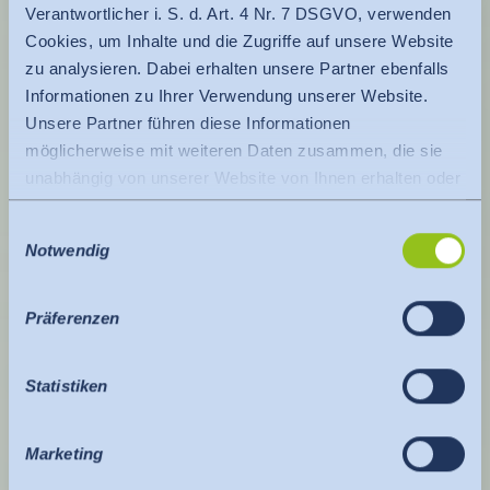
Verantwortlicher i. S. d. Art. 4 Nr. 7 DSGVO, verwenden
Cookies, um Inhalte und die Zugriffe auf unsere Website
zu analysieren. Dabei erhalten unsere Partner ebenfalls
Informationen zu Ihrer Verwendung unserer Website.
Unsere Partner führen diese Informationen
möglicherweise mit weiteren Daten zusammen, die sie
unabhängig von unserer Website von Ihnen erhalten oder
gesammelt haben.
Einwilligungsauswahl
Es findet eine Datenübermittlung an ein Drittland oder
Notwendig
eine internationale Organisation statt. Berücksichtigt
hierbei wird der Angemessenheitsbeschluss der EU-
Kommission. Dieser besagt, dass es sich um ein
Präferenzen
sicheres Drittland oder eine sichere internationale
Organisation handelt, die ein angemessenes
Statistiken
Schutzniveau bietet.
Für Datenübermittlung in die USA gilt: Seit Juli 2023
existiert ein Angemessenheitsbeschluss der EU-
Marketing
Kommission (Data Privacy Framework), welches die