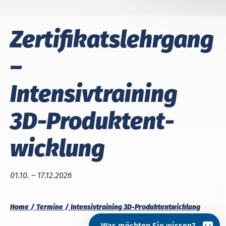
Zer­ti­fi­kats­lehr­gang
–
In­ten­siv­trai­ning
3D-Pro­dukt­ent­
wick­lung
01.10. – 17.12.2026
Home
Termine
Intensivtraining 3D-Produktentwicklung
Was möchten Sie wissen?