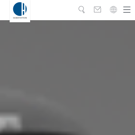
Suche
Kontakt
Global
Global
Deutsch
Kompetenz
Deutsch
Türkiye
Vertrauen
Wissen
Americas
OEKO-TEX®
Bangladesh
Lösungen
India
Karriere
Việt Nam