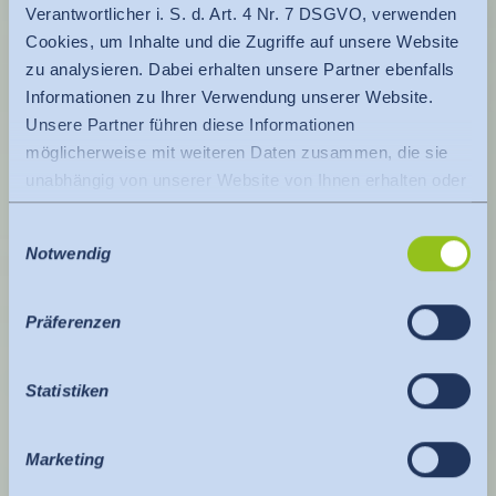
Verantwortlicher i. S. d. Art. 4 Nr. 7 DSGVO, verwenden
Cookies, um Inhalte und die Zugriffe auf unsere Website
zu analysieren. Dabei erhalten unsere Partner ebenfalls
Informationen zu Ihrer Verwendung unserer Website.
Unsere Partner führen diese Informationen
möglicherweise mit weiteren Daten zusammen, die sie
unabhängig von unserer Website von Ihnen erhalten oder
gesammelt haben.
Einwilligungsauswahl
Es findet eine Datenübermittlung an ein Drittland oder
Notwendig
eine internationale Organisation statt. Berücksichtigt
hierbei wird der Angemessenheitsbeschluss der EU-
Kommission. Dieser besagt, dass es sich um ein
Präferenzen
sicheres Drittland oder eine sichere internationale
Organisation handelt, die ein angemessenes
Statistiken
Schutzniveau bietet.
Für Datenübermittlung in die USA gilt: Seit Juli 2023
existiert ein Angemessenheitsbeschluss der EU-
Marketing
Kommission (Data Privacy Framework), welches die