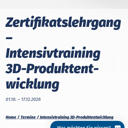
Zer­ti­fi­kats­lehr­gang
–
In­ten­siv­trai­ning
3D-Pro­dukt­ent­
wick­lung
01.10. – 17.12.2026
Home
Termine
Intensivtraining 3D-Produktentwicklung
Was möchten Sie wissen?