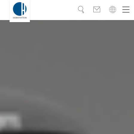
Suche
Kontakt
Global
Global
Deutsch
Kompetenz
Deutsch
Türkiye
Vertrauen
Wissen
Americas
OEKO-TEX®
Bangladesh
Lösungen
India
Karriere
Việt Nam