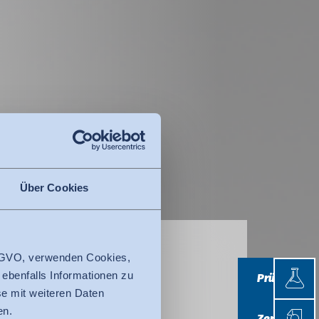
Über Cookies
 DSGVO, verwenden Cookies,
Prüfen
 ebenfalls Informationen zu
Prüfen
e mit weiteren Daten
Zertifi
en.
Zertifizieren