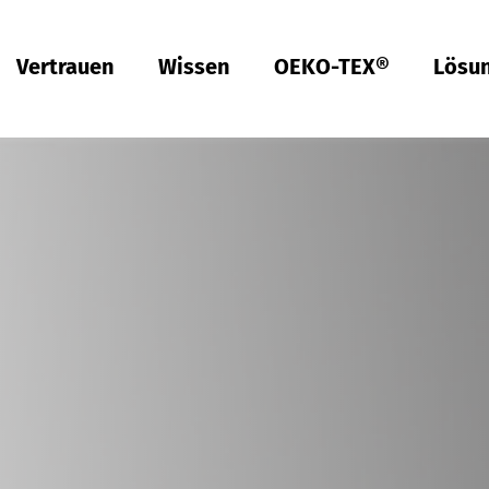
Vertrauen
Wissen
OEKO-TEX®
Lösu
Türkiye
tsch
tsch
Qualität & Konformität
Nachhaltigkeit
Performance
Berufsbekleidung
Gesundheit
Passform
Textilpflege
Prüfung von Hardlines
Hohenstein Qualitätslabels
OEKO-TEX®
UV STANDARD 801
RAL Systempartner
Hohenstein Academy
Forschung
Input-Kontrolle
Prozess-Kontrolle
Output-Kontrolle
Lieferketten-Management
Nachhaltige Beschaffung
Modulares System
MyOEKO-TEX®
OEKO-TEX®
Tools & Guides
Anträge & Standards
Neuregelungen
EmpCo-Konformität
Beschwerden
Climate Pledge Friendly Programm bei Amazon
Bettwaren für Allergiker
Forschung für ein fleckenfreies Deo
Wissenstransfer für PSA
Technische Leistungsbeschreibungen für
Probandenversuche
Hohenstein als Arbeitgeber
Stellenangebote
Ausbildung
Studium
Praktikum
Testpersonen
Labelling Guide
Bangladesh
Berufsbekleidung
Physikalische und chemische Prüfungen
Che­mi­ka­lien-Ma­nage­ment
Komfort
Persönliche Schutzausrüstung
Prüfung von Medizinprodukten
Konfektionsgrößen
Gewerbliche Wäscherei
Hohenstein Qualitätslabel für Hardlines
Von A-Z
Öffentliche Forschung
OEKO-TEX® ORGANIC COTTON
OEKO-TEX® STeP
OEKO-TEX® STANDARD 100
OEKO-TEX® RESPONSIBLE BUSINESS
Chemielaborant (m/w/d)
Studententätigkeit (m/w/d)
Việt Nam
Textilkennzeichnung & Faserzusammensetzung
Fair­e Ar­beits­be­din­gun­gen
Kompressionstextilien
Arbeitsbekleidung
Schadstoffe
Schnitt-Service
Textilpflege im Haushalt
Vertrauen schaffen
Forschungsprojekte
OEKO-TEX® ECO PASSPORT
OEKO-TEX® MADE IN GREEN
Textillaborant (m/w/d)
Duales Studium Bachelor of Arts (m/w/d): BWL-
Handel Fashion Management
RSL-Prüfung
Öko­lo­gi­sche Aus­wir­kun­gen
Geruchsmanagement
Ballistischer Schutz
Medizinische Kompressionstextilien
Passform-Prüfung
Partnernetzwerke
OEKO-TEX® LEATHER STANDARD
Fachinformatiker für Systemintegration (m/w/d)
中国
MRSL-Prüfung
Ab­was­ser­a­na­ly­se
UV-Schutzwirkung
UV-Schutz
Fortbildung
OEKO-TEX® ORGANIC COTTON
Fachinformatiker für Anwendungsentwicklung
PFAS-Prüfung
Bio­lo­gi­sche Ab­bau­bar­keit
Biozide
Angewandte Hygiene
Services für Kinderbekleidung
Prüfung von Lederprodukten
GMO-Prü­fung von Baum­wol­le
Vergleichende Warentests
Biologische Sicherheit
Digital Fitting Lab
Schuhprüfung
Mi­kro­plas­tik­a­na­ly­se
Waschmittel-Tests
Wiederverwendbare Periodenunterwäsche