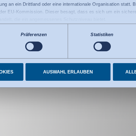
­trai­ning 3D-Pro
ng an ein Drittland oder eine internationale Organisation statt. B
r EU-Kommission. Dieser besagt, dass es sich um ein sicheres
handelt, die ein angemessenes Schutzniveau bietet.
 USA gilt: Seit Juli 2023 existiert ein Angemessenheitsbeschlu
 die USA als ein Drittland mit einem der EU vergleichbaren Da
Präferenzen
Statistiken
s kann nunmehr als Grundlage für Datenübermittlungen an zerti
tzten US-Dienste haben die Zertifizierung im Rahmen des Data 
elnen Diensten.
igungen jederzeit widerrufen.
OKIES
AUSWAHL ERLAUBEN
ALL