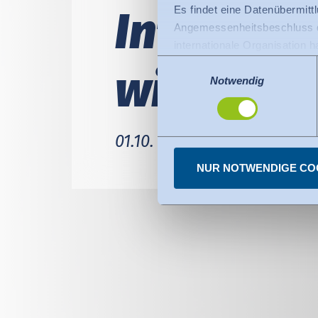
In­ten­siv
Es findet eine Datenübermittlu
Angemessenheitsbeschluss de
internationale Organisation 
Für Datenübermittlung in die
Einwilligungsauswahl
wick­lung
Privacy Framework), welches
Notwendig
Der Angemessenheitsbeschlus
den USA dienen. Die eingese
dazu finden Sie bei den einz
01.10. – 17.12.2026
Sie können erteilte Einwill
NUR NOTWENDIGE CO