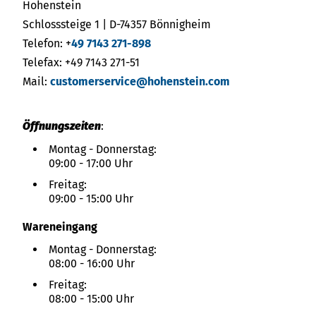
India
Über uns
Hohenstein
English
English
Schlosssteige 1 | D-74357 Bönnigheim
Termine
Telefon: +
49 7143 271-898
Việt Nam
Việt Nam
Telefax: +49 7143 271-51
Aktuelles
Mail:
customerservice@hohenstein.com
Tiếng Việt
Tiếng Việt
Downloads
Indonesia
Indonesia
Öffnungszeiten
:
Presse
bahasa Indonesia
Montag - Donnerstag:
bahasa Indonesia
09:00 - 17:00 Uhr
Kontakt
Freitag:
中国
中国
09:00 - 15:00 Uhr
中文
Newsletter
中文
Wareneingang
Montag - Donnerstag:
08:00 - 16:00 Uhr
Freitag:
08:00 - 15:00 Uhr