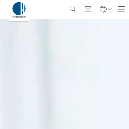
Suche
Kontakt
Global
Global
English
Deutsch
Kompetenz
English
Deutsch
Türkiye
Vertrauen
Türkiye
Türkçe
Türkçe
Wissen
Americas
Americas
OEKO-TEX®
English
Español
English
Español
Lösungen
Bangladesh
Bangladesh
Karriere
English
English
India