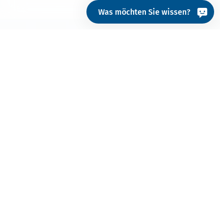
Was möchten Sie wissen?
Güte- und Qualitäts­
sicherung in
gewerblichen
Wäschereien.
Hohenstein ist im Auftrag der
Gütegemeinschaft
verantwortungsvoller Textilservice e.V.
seit 1953
für die Qualitätssicherung ihrer weltweit mehr als
400 Mitgliedsbetriebe verantwortlich. Unsere
unabhängigen Wäscherei-Sachverständigen prüfen
einmal pro Jahr in Form von unangekündigten
Audits, ob die Wäschereien der Gütegemeinschaft