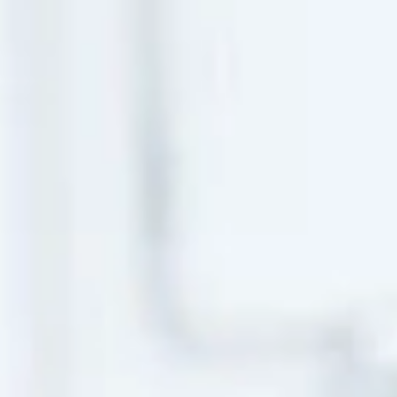
India
Über uns
English
English
Termine
中国
Việt Nam
Aktuelles
中文
Downloads
Indonesia
Presse
中国
Kontakt
中文
Newsletter