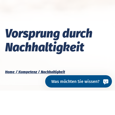
Vor­sprung durch
Nach­haltig­keit
Home
Kompetenz
Nachhaltigkeit
Was möchten Sie wissen?
Pra­xis­nah und maß­ge­