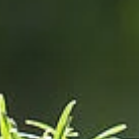
India
Über uns
English
English
Termine
中国
Việt Nam
Aktuelles
中文
Downloads
Indonesia
Presse
中国
Kontakt
中文
Newsletter