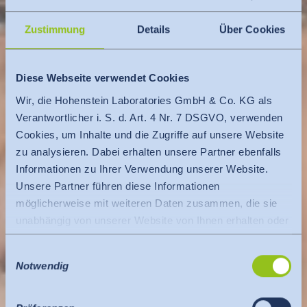
Zustimmung
Details
Über Cookies
Diese Webseite verwendet Cookies
Wir, die Hohenstein Laboratories GmbH & Co. KG als
Verantwortlicher i. S. d. Art. 4 Nr. 7 DSGVO, verwenden
Cookies, um Inhalte und die Zugriffe auf unsere Website
zu analysieren. Dabei erhalten unsere Partner ebenfalls
Informationen zu Ihrer Verwendung unserer Website.
Unsere Partner führen diese Informationen
möglicherweise mit weiteren Daten zusammen, die sie
unabhängig von unserer Website von Ihnen erhalten oder
gesammelt haben.
Einwilligungsauswahl
Es findet eine Datenübermittlung an ein Drittland oder
Notwendig
eine internationale Organisation statt. Berücksichtigt
hierbei wird der Angemessenheitsbeschluss der EU-
Kommission. Dieser besagt, dass es sich um ein