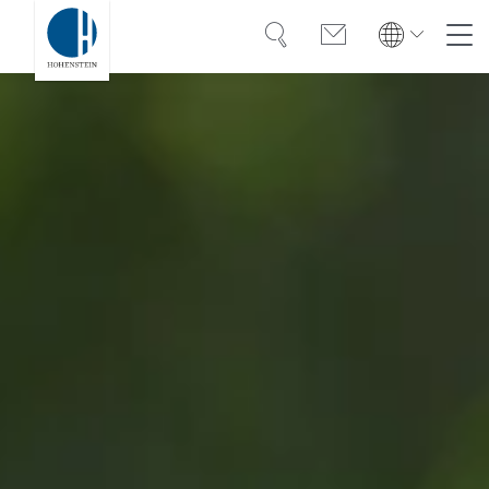
Suche
Kontakt
Global
Global
English
Deutsch
Kompetenz
English
Deutsch
Türkiye
Vertrauen
Türkiye
Türkçe
Türkçe
Wissen
Americas
Americas
OEKO-TEX®
English
Español
English
Español
Lösungen
Bangladesh
Bangladesh
Karriere
English
English
India