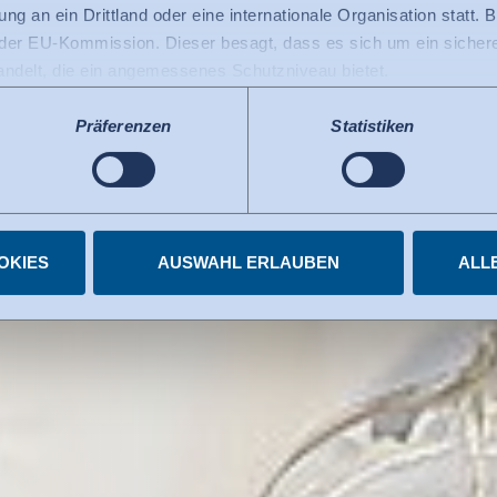
, die Zu­kunft sc
ng an ein Drittland oder eine internationale Organisation statt. B
r EU-Kommission. Dieser besagt, dass es sich um ein sicheres
handelt, die ein angemessenes Schutzniveau bietet.
au­en in Ih­re Pr
 USA gilt: Seit Juli 2023 existiert ein Angemessenheitsbeschlu
 die USA als ein Drittland mit einem der EU vergleichbaren Da
Präferenzen
Statistiken
s kann nunmehr als Grundlage für Datenübermittlungen an zerti
tzten US-Dienste haben die Zertifizierung im Rahmen des Data 
elnen Diensten.
igungen jederzeit widerrufen.
OKIES
AUSWAHL ERLAUBEN
ALL