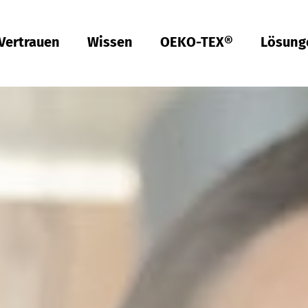
Vertrauen
Wissen
OEKO-TEX®
Lösung
Türkiye
ish
Deutsch
Türkçe
Türkiye
ish
Deutsch
Türkçe
Qualität & Konformität
Nachhaltigkeit
Performance
Berufsbekleidung
Gesundheit
Passform
Textilpflege
Prüfung von Hardlines
Hohenstein Qualitätslabels
OEKO-TEX®
UV STANDARD 801
RAL Systempartner
Hohenstein Academy
Forschung
Input-Kontrolle
Prozess-Kontrolle
Output-Kontrolle
Lieferketten-Management
Nachhaltige Beschaffung
Modulares System
MyOEKO-TEX®
OEKO-TEX®
Tools & Guides
Anträge & Standards
Neuregelungen
EmpCo-Konformität
Beschwerden
Climate Pledge Friendly Programm bei Amazon
Bettwaren für Allergiker
Forschung für ein fleckenfreies Deo
Wissenstransfer für PSA
Technische Leistungsbeschreibungen für
Probandenversuche
Hohenstein als Arbeitgeber
Stellenangebote
Ausbildung
Studium
Praktikum
Testpersonen
Labelling Guide
Bangladesh
ish
Español
Englis
Bangladesh
ish
Español
Englis
Berufsbekleidung
Physikalische und chemische Prüfungen
Che­mi­ka­lien-Ma­nage­ment
Komfort
Persönliche Schutzausrüstung
Prüfung von Medizinprodukten
Konfektionsgrößen
Gewerbliche Wäscherei
Hohenstein Qualitätslabel für Hardlines
Von A-Z
Öffentliche Forschung
OEKO-TEX® ORGANIC COTTON
OEKO-TEX® STeP
OEKO-TEX® STANDARD 100
OEKO-TEX® RESPONSIBLE BUSINESS
Chemielaborant (m/w/d)
Studententätigkeit (m/w/d)
Việt Nam
Textilkennzeichnung & Faserzusammensetzung
Fair­e Ar­beits­be­din­gun­gen
Kompressionstextilien
Arbeitsbekleidung
Schadstoffe
Schnitt-Service
Textilpflege im Haushalt
Vertrauen schaffen
Forschungsprojekte
OEKO-TEX® ECO PASSPORT
OEKO-TEX® MADE IN GREEN
Textillaborant (m/w/d)
Duales Studium Bachelor of Arts (m/w/d): BWL-
ish
Tiếng 
Việt Nam
ish
Tiếng 
Handel Fashion Management
RSL-Prüfung
Öko­lo­gi­sche Aus­wir­kun­gen
Geruchsmanagement
Ballistischer Schutz
Medizinische Kompressionstextilien
Passform-Prüfung
Partnernetzwerke
OEKO-TEX® LEATHER STANDARD
Fachinformatiker für Systemintegration (m/w/d)
中国
asa Indonesia
中文
中国
MRSL-Prüfung
Ab­was­ser­a­na­ly­se
UV-Schutzwirkung
UV-Schutz
Fortbildung
OEKO-TEX® ORGANIC COTTON
Fachinformatiker für Anwendungsentwicklung
asa Indonesia
中文
PFAS-Prüfung
Bio­lo­gi­sche Ab­bau­bar­keit
Biozide
Angewandte Hygiene
Services für Kinderbekleidung
Prüfung von Lederprodukten
GMO-Prü­fung von Baum­wol­le
Vergleichende Warentests
Biologische Sicherheit
Digital Fitting Lab
Schuhprüfung
Mi­kro­plas­tik­a­na­ly­se
Waschmittel-Tests
Wiederverwendbare Periodenunterwäsche