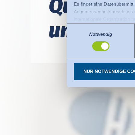
Qua­li­tät
Es findet eine Datenübermittlu
Angemessenheitsbeschluss de
internationale Organisation 
und Ver­tr
Für Datenübermittlung in die
Einwilligungsauswahl
Privacy Framework), welches
Notwendig
Der Angemessenheitsbeschlus
den USA dienen. Die eingese
dazu finden Sie bei den einz
Sie können erteilte Einwill
NUR NOTWENDIGE CO