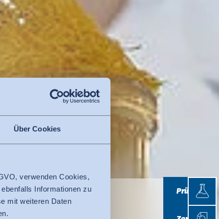
Über Cookies
 DSGVO, verwenden Cookies,
Prüfen
 ebenfalls Informationen zu
Prüfen
e mit weiteren Daten
Zertifi
en.
Zertifizieren